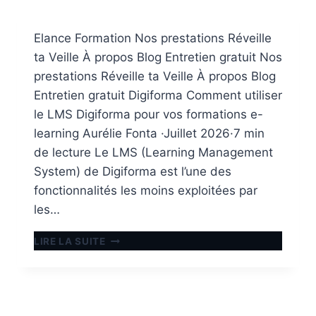
Aller
au
Elance Formation Nos prestations Réveille
contenu
ta Veille À propos Blog Entretien gratuit Nos
prestations Réveille ta Veille À propos Blog
Entretien gratuit Digiforma Comment utiliser
le LMS Digiforma pour vos formations e-
learning Aurélie Fonta ·Juillet 2026·7 min
de lecture Le LMS (Learning Management
System) de Digiforma est l’une des
fonctionnalités les moins exploitées par
les…
COMMENT
LIRE LA SUITE
UTILISER
LE
LMS
DIGIFORMA
POUR