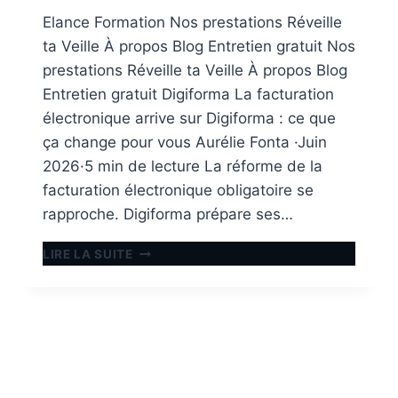
VOS
Elance Formation Nos prestations Réveille
FORMATIONS
ta Veille À propos Blog Entretien gratuit Nos
E-
prestations Réveille ta Veille À propos Blog
LEARNING
Entretien gratuit Digiforma La facturation
électronique arrive sur Digiforma : ce que
ça change pour vous Aurélie Fonta ·Juin
2026·5 min de lecture La réforme de la
facturation électronique obligatoire se
rapproche. Digiforma prépare ses…
LA
LIRE LA SUITE
FACTURATION
ÉLECTRONIQUE
ARRIVE
SUR
DIGIFORMA
:
CE