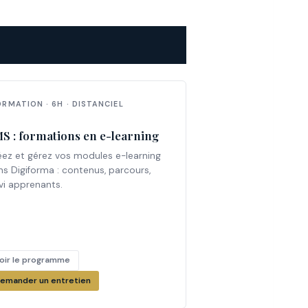
ORMATION · 6H · DISTANCIEL
S : formations en e-learning
éez et gérez vos modules e-learning
ns Digiforma : contenus, parcours,
vi apprenants.
oir le programme
emander un entretien