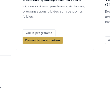
Of
-
Réponses à vos questions spécifiques,
préconisations ciblées sur vos points
Év
faibles.
ave
Ide
Voir le programme
A
Demander un entretien
e