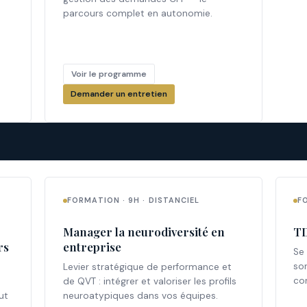
parcours complet en autonomie.
Voir le programme
Demander un entretien
FORMATION · 9H · DISTANCIEL
F
Manager la neurodiversité en
TD
rs
entreprise
Se
so
Levier stratégique de performance et
co
de QVT : intégrer et valoriser les profils
ut
neuroatypiques dans vos équipes.