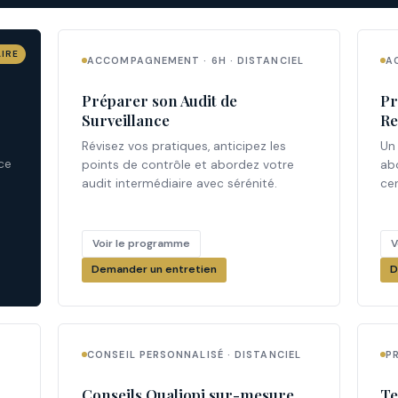
IRE
ACCOMPAGNEMENT · 6H · DISTANCIEL
A
Préparer son Audit de
Pr
Surveillance
Re
Révisez vos pratiques, anticipez les
Un
ce
points de contrôle et abordez votre
ab
audit intermédiaire avec sérénité.
cer
Voir le programme
V
Demander un entretien
D
CONSEIL PERSONNALISÉ · DISTANCIEL
P
Conseils Qualiopi sur-mesure
Te