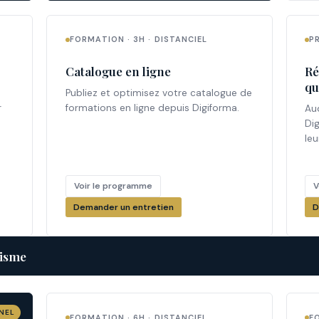
FORMATION · 3H · DISTANCIEL
P
Catalogue en ligne
Ré
qu
Publiez et optimisez votre catalogue de
r
formations en ligne depuis Digiforma.
Au
Di
leu
Voir le programme
V
Demander un entretien
D
nisme
NEL
L
FORMATION · 6H · DISTANCIEL
F