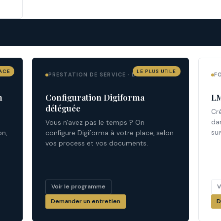
CACE
LE PLUS UTILE
PRESTATION DE SERVICE · DISTANCIEL
F
n
Configuration Digiforma
LM
déléguée
Cr
da
Vous n'avez pas le temps ? On
sui
on,
configure Digiforma à votre place, selon
vos process et vos documents.
Voir le programme
V
Demander un entretien
D