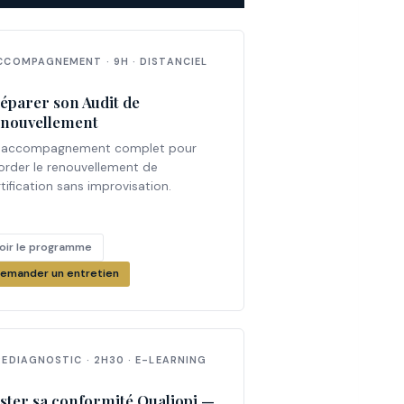
CCOMPAGNEMENT · 9H · DISTANCIEL
éparer son Audit de
nouvellement
 accompagnement complet pour
order le renouvellement de
tification sans improvisation.
oir le programme
emander un entretien
REDIAGNOSTIC · 2H30 · E-LEARNING
ster sa conformité Qualiopi —