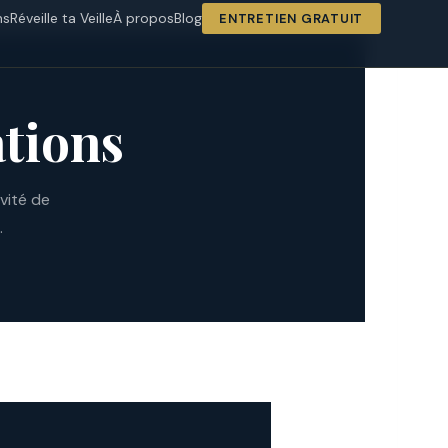
ns
Réveille ta Veille
À propos
Blog
ENTRETIEN GRATUIT
ations
vité de
.