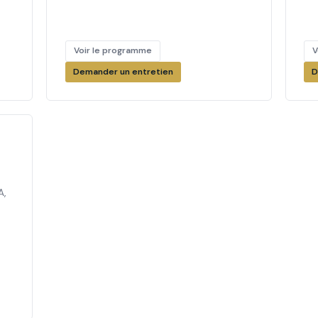
Voir le programme
V
Demander un entretien
D
A,